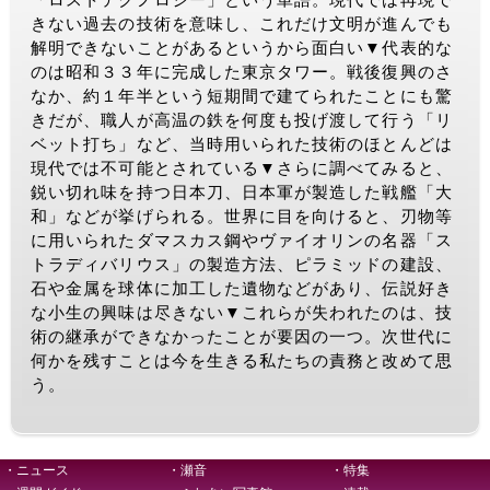
きない過去の技術を意味し、これだけ文明が進んでも
解明できないことがあるというから面白い▼代表的な
のは昭和３３年に完成した東京タワー。戦後復興のさ
なか、約１年半という短期間で建てられたことにも驚
きだが、職人が高温の鉄を何度も投げ渡して行う「リ
ベット打ち」など、当時用いられた技術のほとんどは
現代では不可能とされている▼さらに調べてみると、
鋭い切れ味を持つ日本刀、日本軍が製造した戦艦「大
和」などが挙げられる。世界に目を向けると、刃物等
に用いられたダマスカス鋼やヴァイオリンの名器「ス
トラディバリウス」の製造方法、ピラミッドの建設、
石や金属を球体に加工した遺物などがあり、伝説好き
な小生の興味は尽きない▼これらが失われたのは、技
術の継承ができなかったことが要因の一つ。次世代に
何かを残すことは今を生きる私たちの責務と改めて思
う。
・ニュース
・瀬音
・特集