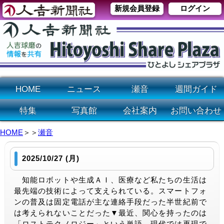
新規会員登録
ログイン
HOME
ニュース
瀬音
週間ガイド
特集
写真館
会社案内
お問い合わせ
HOME
＞＞
瀬音
2025/10/27 (月)
知能ロボットや生成ＡＩ、医療など私たちの生活は
最先端の技術によって支えられている。スマートフォ
ンの普及は固定電話が主な連絡手段だった半世紀前で
は考えられないことだった▼最近、関心を持ったのは
「ロストテクノロジー」という単語。現代では再現で