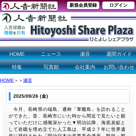
新規会員登録
ログイン
HOME
ニュース
瀬音
週間ガイド
特集
写真館
会社案内
お問い合わせ
HOME
＞＞
瀬音
2025/09/26 (金)
今月、長崎県の端島、通称「軍艦島」を訪れること
ができた。昔、長崎市にいた時から間近で見たいと願
っていただけに感慨深かった▼明治以降、海底炭鉱と
して岩礁を埋め立てた人工島は、平成２７年に世界遺
産に登録された「明治日本の産業革命遺産 製鉄・製