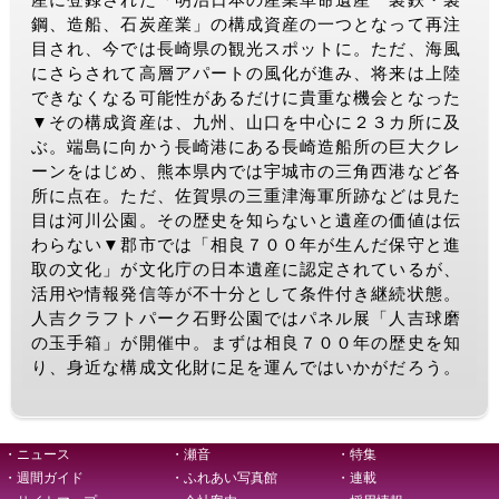
鋼、造船、石炭産業」の構成資産の一つとなって再注
目され、今では長崎県の観光スポットに。ただ、海風
にさらされて高層アパートの風化が進み、将来は上陸
できなくなる可能性があるだけに貴重な機会となった
▼その構成資産は、九州、山口を中心に２３カ所に及
ぶ。端島に向かう長崎港にある長崎造船所の巨大クレ
ーンをはじめ、熊本県内では宇城市の三角西港など各
所に点在。ただ、佐賀県の三重津海軍所跡などは見た
目は河川公園。その歴史を知らないと遺産の価値は伝
わらない▼郡市では「相良７００年が生んだ保守と進
取の文化」が文化庁の日本遺産に認定されているが、
活用や情報発信等が不十分として条件付き継続状態。
人吉クラフトパーク石野公園ではパネル展「人吉球磨
の玉手箱」が開催中。まずは相良７００年の歴史を知
り、身近な構成文化財に足を運んではいかがだろう。
・ニュース
・瀬音
・特集
・週間ガイド
・ふれあい写真館
・連載