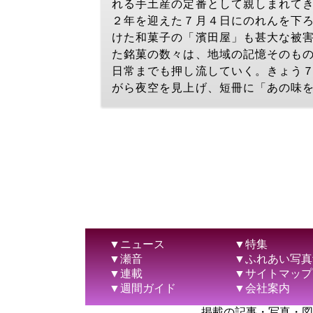
れる手土産の定番として親しまれて
２年を迎えた７月４日にのれんを下
けた和菓子の「濱田屋」も甚大な被
た銘菓の数々は、地域の記憶そのも
日常までも押し流していく。きょう７
がら夜空を見上げ、短冊に「あの味
▼ニュース
▼特集
▼瀬音
▼ふれあい写真
▼連載
▼サイトマップ
▼週間ガイド
▼会社案内
掲載の記事・写真・図