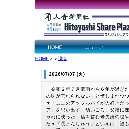
HOME
ニュース
HOME
＞＞
瀬音
2026/07/07 (火)
令和２年７月豪雨から６年が過ぎた
の味が忘れられない」と惜しまれつつ
▼「ここのアップルパイが大好きだ
ア」を思い出す。幼いころ、父親に
ゃれに映った。店を営む老夫婦の穏
た▼「長まんじゅう」といえば、誰