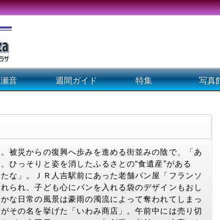
瀬音
週間ガイド
特集
写真
。被災からの復興へ歩みを進める街並みの陰で、「あ
、ひっそりと姿を消したふるさとの“食遺産”がある
ったな」。ＪＲ人吉駅前にあった老舗パン屋「フランソ
連れられ、子ども心にパンを入れる袋のデザインもおし
やかな日常の風景は豪雨の濁流によって奪われてしまっ
もがその名を挙げた「いわみ商店」。午前中には売り切