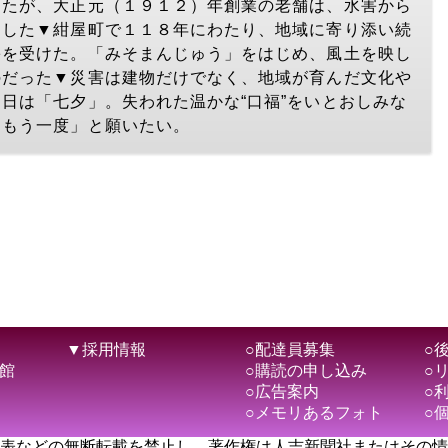
きたが、大正元（１９１２）年創業の老舗は、水害から
ろした▼紺屋町で１１８年にわたり、地域に寄り添い続
害を受けた。「みそまんじゅう」をはじめ、風土を映し
のだった▼災害は建物だけでなく、地域が育んだ文化や
日は「七夕」。失われた温かな“口福”をいとおしみな
をもう一度」と願いたい。
▼採用情報
○配達員募集
○
館
○購読の申し込み
○
○広告案内
○
○メモリあるフォト
○
表などの無断転載を禁止し、著作権は人吉新聞社またはその情