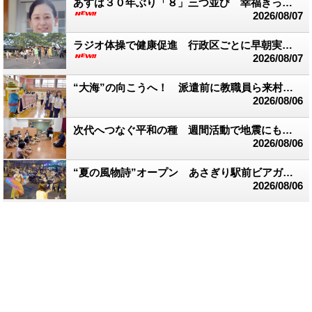
あすは３０年ぶり「８」三つ並び 幸福きっぷを販売
2026/08/07
ラジオ体操で健康促進 行政区ごとに早朝実践 多良木町
2026/08/07
“大海”の向こうへ！ 派遣前に教職員ら来村 台湾交流スタート
2026/08/06
次代へつなぐ平和の種 週間活動で地震にも言及 渡保育園
2026/08/06
“夏の風物詩”オープン あさぎり駅前ビアガーデン
2026/08/06