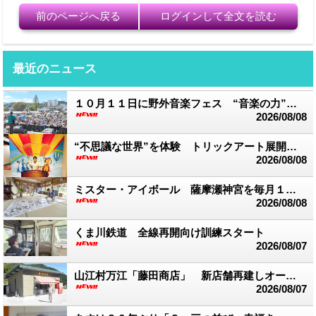
前のページへ戻る
ログインして全文を読む
最近のニュース
１０月１１日に野外音楽フェス “音楽の力”で被災地支援
2026/08/08
“不思議な世界”を体験 トリックアート展開催中 湯前まんが美術館
2026/08/08
ミスター・アイボール 薩摩瀬神宮を毎月１回訪れ創作活動
2026/08/08
くま川鉄道 全線再開向け訓練スタート
2026/08/07
山江村万江「藤田商店」 新店舗再建しオープン
2026/08/07