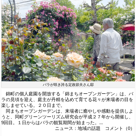
バラが咲き誇る定政節夫さん邸
錦町の個人庭園を開放する「錦まちオープンガーデン」は、バ
ラの見頃を迎え、庭主が丹精を込めて育てる花々が来場者の目を
楽しませている。２０日まで。
同まちオープンガーデンは、来場者に癒やしや感動を提供しよ
うと、同町グリーンツーリズム研究会が平成２７年から開催し、
9回目。１日からはバラの観覧期間が始まった。...
ニュース：地域の話題 コメント（0）