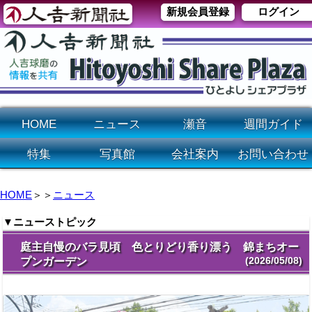
新規会員登録
ログイン
HOME
ニュース
瀬音
週間ガイド
特集
写真館
会社案内
お問い合わせ
HOME
＞＞
ニュース
▼ニューストピック
庭主自慢のバラ見頃 色とりどり香り漂う 錦まちオー
(2026/05/08)
プンガーデン