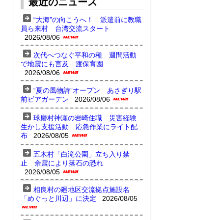
最近のニュース
“大海”の向こうへ！ 派遣前に教職
員ら来村 台湾交流スタート
2026/08/06
次代へつなぐ平和の種 週間活動
で地震にも言及 渡保育園
2026/08/06
“夏の風物詩”オープン あさぎり駅
前ビアガーデン
2026/08/06
球磨村神瀬の岩崎住職 災害経験
生かし支援活動 応急作業にライト配
布
2026/08/05
五木村「白滝公園」立ち入り禁
止 余震により落石の恐れ
2026/08/05
相良村の廻地区交流拠点施設名
「めぐっと川辺」に決定
2026/08/05