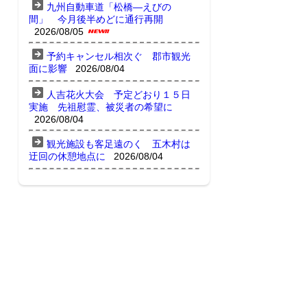
九州自動車道「松橋―えびの
間」 今月後半めどに通行再開
2026/08/05
予約キャンセル相次ぐ 郡市観光
面に影響
2026/08/04
人吉花火大会 予定どおり１５日
実施 先祖慰霊、被災者の希望に
2026/08/04
観光施設も客足遠のく 五木村は
迂回の休憩地点に
2026/08/04