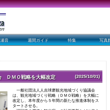
瀬音
週間ガイド
特集
写真
(2025/10/01)
会 ＤＭＯ戦略を大幅改定
一般社団法人人吉球磨観光地域づくり協議会
は、観光地域づくり戦略（ＤＭＯ戦略）を大幅に
改定し、本年度から５年間の新たな推進体制をス
タートさせる。