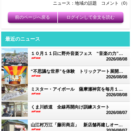
ニュース：地域の話題 コメント（0）
前のページへ戻る
ログインして全文を読む
最近のニュース
１０月１１日に野外音楽フェス “音楽の力”で被災地支援
2026/08/08
“不思議な世界”を体験 トリックアート展開催中 湯前まんが美術館
2026/08/08
ミスター・アイボール 薩摩瀬神宮を毎月１回訪れ創作活動
2026/08/08
くま川鉄道 全線再開向け訓練スタート
2026/08/07
山江村万江「藤田商店」 新店舗再建しオープン
2026/08/07