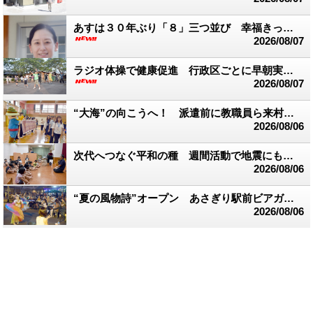
あすは３０年ぶり「８」三つ並び 幸福きっぷを販売
2026/08/07
ラジオ体操で健康促進 行政区ごとに早朝実践 多良木町
2026/08/07
“大海”の向こうへ！ 派遣前に教職員ら来村 台湾交流スタート
2026/08/06
次代へつなぐ平和の種 週間活動で地震にも言及 渡保育園
2026/08/06
“夏の風物詩”オープン あさぎり駅前ビアガーデン
2026/08/06