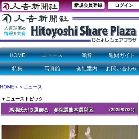
新規会員登録
ログイン
HOME
ニュース
瀬音
週間ガイド
特集
写真館
会社案内
お問い合わせ
HOME
＞＞
ニュース
▼ニューストピック
(2025/07/21)
馬場氏が３選飾る 参院選熊本選挙区