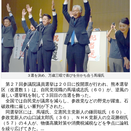
３選を決め、万歳三唱で喜びを分かち合う馬場氏
第２７回参議院議員選挙は２０日に投開票が行われ、熊本選挙
区（改選数１）は、自民党現職の馬場成志氏（６０）が、逆風の
厳しい選挙戦を制して３回目の当選を飾った。
全国では自民党が議席を減らし、参政党などの野党が躍進。石
破政権に厳しい審判が下された。
同選挙区には、馬場氏、立憲民主党新人の鎌田聡氏（６０）、
参政党新人の山口誠太郎氏（３６）、ＮＨＫ党新人の立花勝樹氏
（５７）の４人が、物価高騰対策や消費税減税などを争点に論戦
を繰り広げてきた。...