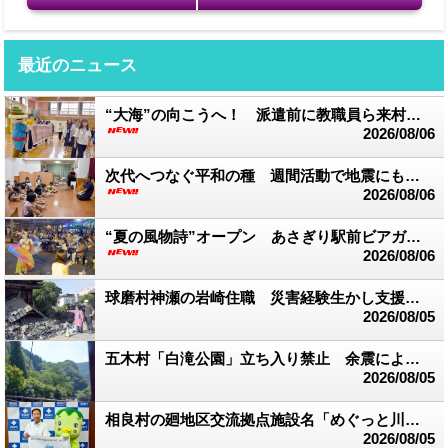
最近のニュース
“大海”の向こうへ！ 派遣前に教職員ら来村 台湾交流スタート
2026/08/06
次代へつなぐ平和の種 週間活動で地震にも言及 渡保育園
2026/08/06
“夏の風物詩”オープン あさぎり駅前ビアガーデン
2026/08/06
球磨村神瀬の岩崎住職 災害経験生かし支援活動 応急作業にライト配布
2026/08/05
五木村「白滝公園」立ち入り禁止 余震により落石の恐れ
2026/08/05
相良村の廻地区交流拠点施設名「めぐっと川辺」に決定
2026/08/05