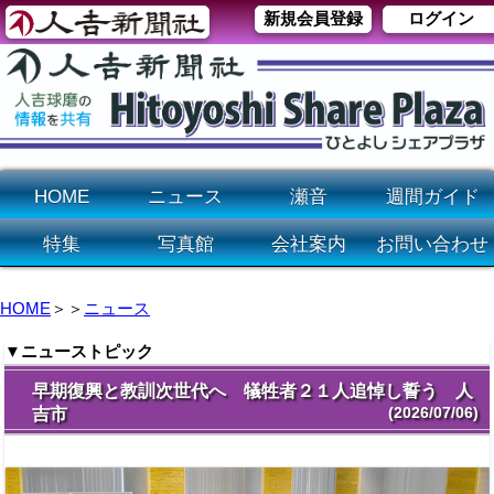
新規会員登録
ログイン
HOME
ニュース
瀬音
週間ガイド
特集
写真館
会社案内
お問い合わせ
HOME
＞＞
ニュース
▼ニューストピック
早期復興と教訓次世代へ 犠牲者２１人追悼し誓う 人
(2026/07/06)
吉市