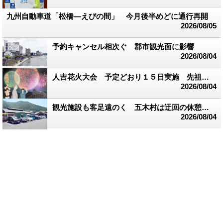
九州自動車道「松橋―えびの間」 今月後半めどに通行再開
2026/08/05
予約キャンセル相次ぐ 郡市観光面に影響
2026/08/04
人吉花火大会 予定どおり１５日実施 先祖慰霊、被災者の希望に
2026/08/04
観光施設も客足遠のく 五木村は迂回の休憩地点に
2026/08/04