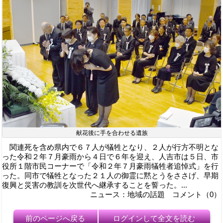
献花後に手を合わせる遺族
関連死を含め県内で６７人が犠牲となり、２人が行方不明とな
った令和２年７月豪雨から４日で６年を迎え、人吉市は５日、市
役所１階市民コーナーで「令和２年７月豪雨犠牲者追悼式」を行
った。同市で犠牲となった２１人の御霊に黙とうをささげ、早期
復興と災害の教訓を次世代へ継承することを誓った。...
ニュース：地域の話題 コメント（0）
前のページへ戻る
ログインして全文を読む