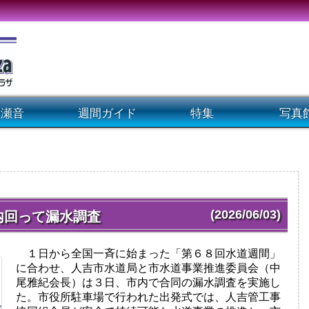
瀬音
週間ガイド
特集
写真
(2026/06/03)
内回って漏水調査
１日から全国一斉に始まった「第６８回水道週間」
に合わせ、人吉市水道局と市水道事業推進委員会（中
尾雅紀会長）は３日、市内で合同の漏水調査を実施し
た。市役所駐車場で行われた出発式では、人吉管工事