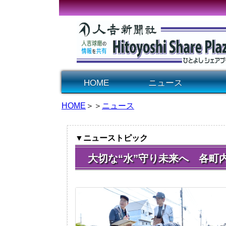
HOME
ニュース
HOME
＞＞
ニュース
▼ニューストピック
大切な“水”守り未来へ 各町