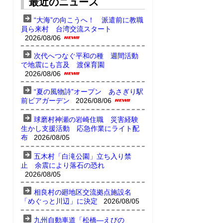
最近のニュース
“大海”の向こうへ！ 派遣前に教職
員ら来村 台湾交流スタート
2026/08/06
次代へつなぐ平和の種 週間活動
で地震にも言及 渡保育園
2026/08/06
“夏の風物詩”オープン あさぎり駅
前ビアガーデン
2026/08/06
球磨村神瀬の岩崎住職 災害経験
生かし支援活動 応急作業にライト配
布
2026/08/05
五木村「白滝公園」立ち入り禁
止 余震により落石の恐れ
2026/08/05
相良村の廻地区交流拠点施設名
「めぐっと川辺」に決定
2026/08/05
九州自動車道「松橋―えびの