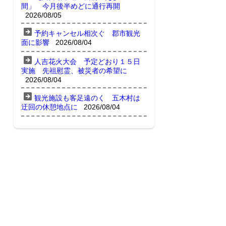
間」 今月後半めどに通行再開
2026/08/05
予約キャンセル相次ぐ 郡市観光
面に影響
2026/08/04
人吉花火大会 予定どおり１５日
実施 先祖慰霊、被災者の希望に
2026/08/04
観光施設も客足遠のく 五木村は
迂回の休憩地点に
2026/08/04