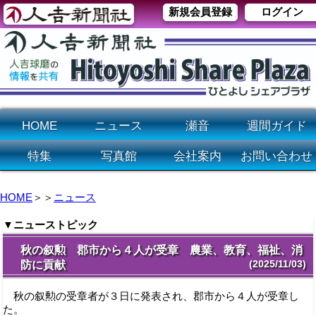
新規会員登録
ログイン
HOME
ニュース
瀬音
週間ガイド
特集
写真館
会社案内
お問い合わせ
HOME
＞＞
ニュース
▼ニューストピック
秋の叙勲 郡市から４人が受章 農業、教育、福祉、消
(2025/11/03)
防に貢献
秋の叙勲の受章者が３日に発表され、郡市から４人が受章し
た。