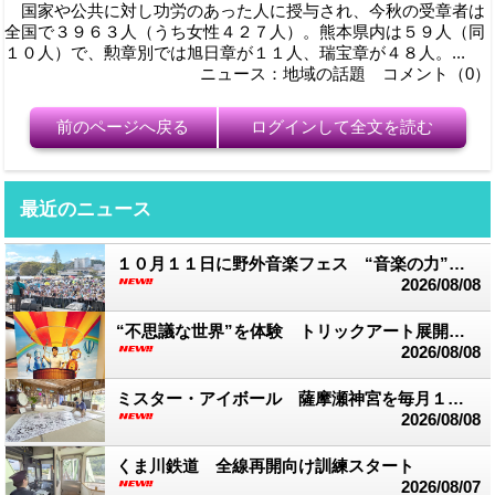
国家や公共に対し功労のあった人に授与され、今秋の受章者は
全国で３９６３人（うち女性４２７人）。熊本県内は５９人（同
１０人）で、勲章別では旭日章が１１人、瑞宝章が４８人。...
ニュース：地域の話題 コメント（0）
前のページへ戻る
ログインして全文を読む
最近のニュース
１０月１１日に野外音楽フェス “音楽の力”で被災地支援
2026/08/08
“不思議な世界”を体験 トリックアート展開催中 湯前まんが美術館
2026/08/08
ミスター・アイボール 薩摩瀬神宮を毎月１回訪れ創作活動
2026/08/08
くま川鉄道 全線再開向け訓練スタート
2026/08/07