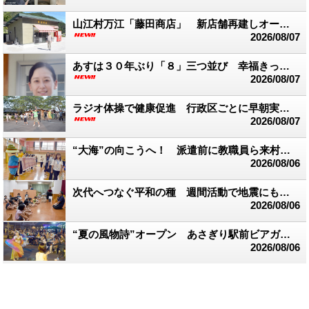
山江村万江「藤田商店」 新店舗再建しオープン
2026/08/07
あすは３０年ぶり「８」三つ並び 幸福きっぷを販売
2026/08/07
ラジオ体操で健康促進 行政区ごとに早朝実践 多良木町
2026/08/07
“大海”の向こうへ！ 派遣前に教職員ら来村 台湾交流スタート
2026/08/06
次代へつなぐ平和の種 週間活動で地震にも言及 渡保育園
2026/08/06
“夏の風物詩”オープン あさぎり駅前ビアガーデン
2026/08/06