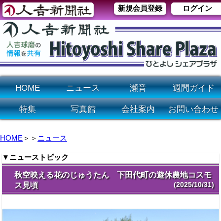
新規会員登録
ログイン
HOME
ニュース
瀬音
週間ガイド
特集
写真館
会社案内
お問い合わせ
HOME
＞＞
ニュース
▼ニューストピック
秋空映える花のじゅうたん 下田代町の遊休農地コスモ
(2025/10/31)
ス見頃