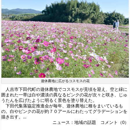
遊休農地に広がるコスモスの花
人吉市下田代町の遊休農地でコスモスが見頃を迎え、空と緑に
囲まれた一帯は白や濃淡の異なるピンクの花が次々と咲き、じゅ
うたんを広げたように明るく景色を塗り替えた。
下田代集落協定推進会が毎年、遊休農地に種をまいているも
の。白やピンクの花が約７０アールにわたってグラデーションを
描き出す。...
ニュース：地域の話題 コメント（0）