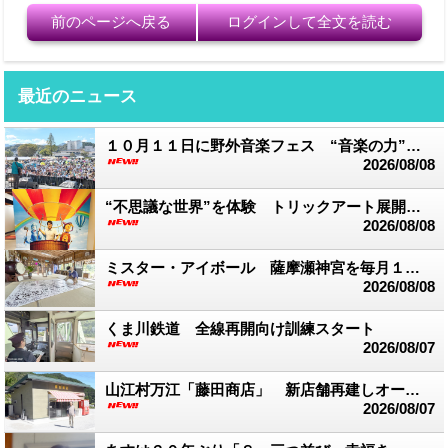
前のページへ戻る
ログインして全文を読む
最近のニュース
１０月１１日に野外音楽フェス “音楽の力”で被災地支援
2026/08/08
“不思議な世界”を体験 トリックアート展開催中 湯前まんが美術館
2026/08/08
ミスター・アイボール 薩摩瀬神宮を毎月１回訪れ創作活動
2026/08/08
くま川鉄道 全線再開向け訓練スタート
2026/08/07
山江村万江「藤田商店」 新店舗再建しオープン
2026/08/07