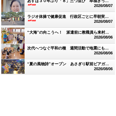
あすは３０年ぶり「８」三つ並び 幸福きっぷを販売
2026/08/07
ラジオ体操で健康促進 行政区ごとに早朝実践 多良木町
2026/08/07
“大海”の向こうへ！ 派遣前に教職員ら来村 台湾交流スタート
2026/08/06
次代へつなぐ平和の種 週間活動で地震にも言及 渡保育園
2026/08/06
“夏の風物詩”オープン あさぎり駅前ビアガーデン
2026/08/06