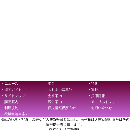
・ニュース
・瀬音
・特集
・週間ガイド
・ふれあい写真館
・連載
・サイトマップ
・会社案内
・採用情報
・購読案内
・広告案内
・メモリあるフォト
・利用規約
・個人情報保護方針
・お問い合わせ
・後援申請書案内
掲載の記事・写真・図表などの無断転載を禁止し、著作権は人吉新聞社またはその
情報提供者に属します。
株式会社 人吉新聞社