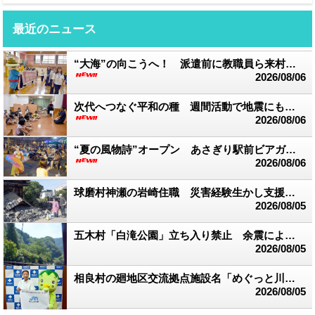
最近のニュース
“大海”の向こうへ！ 派遣前に教職員ら来村 台湾交流スタート
2026/08/06
次代へつなぐ平和の種 週間活動で地震にも言及 渡保育園
2026/08/06
“夏の風物詩”オープン あさぎり駅前ビアガーデン
2026/08/06
球磨村神瀬の岩崎住職 災害経験生かし支援活動 応急作業にライト配布
2026/08/05
五木村「白滝公園」立ち入り禁止 余震により落石の恐れ
2026/08/05
相良村の廻地区交流拠点施設名「めぐっと川辺」に決定
2026/08/05