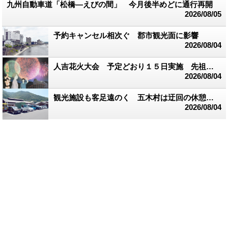
九州自動車道「松橋―えびの間」 今月後半めどに通行再開
2026/08/05
予約キャンセル相次ぐ 郡市観光面に影響
2026/08/04
人吉花火大会 予定どおり１５日実施 先祖慰霊、被災者の希望に
2026/08/04
観光施設も客足遠のく 五木村は迂回の休憩地点に
2026/08/04