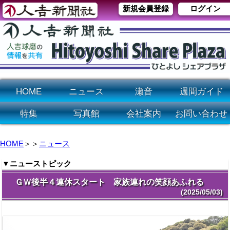
新規会員登録
ログイン
HOME
ニュース
瀬音
週間ガイド
特集
写真館
会社案内
お問い合わせ
HOME
＞＞
ニュース
▼ニューストピック
ＧＷ後半４連休スタート 家族連れの笑顔あふれる
(2025/05/03)