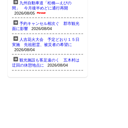
九州自動車道「松橋―えびの
間」 今月後半めどに通行再開
2026/08/05
予約キャンセル相次ぐ 郡市観光
面に影響
2026/08/04
人吉花火大会 予定どおり１５日
実施 先祖慰霊、被災者の希望に
2026/08/04
観光施設も客足遠のく 五木村は
迂回の休憩地点に
2026/08/04