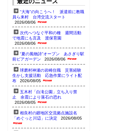
最近のニュース
“大海”の向こうへ！ 派遣前に教職
員ら来村 台湾交流スタート
2026/08/06
次代へつなぐ平和の種 週間活動
で地震にも言及 渡保育園
2026/08/06
“夏の風物詩”オープン あさぎり駅
前ビアガーデン
2026/08/06
球磨村神瀬の岩崎住職 災害経験
生かし支援活動 応急作業にライト配
布
2026/08/05
五木村「白滝公園」立ち入り禁
止 余震により落石の恐れ
2026/08/05
相良村の廻地区交流拠点施設名
「めぐっと川辺」に決定
2026/08/05