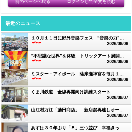
前のページへ戻る
ログインして全文を読む
最近のニュース
１０月１１日に野外音楽フェス “音楽の力”で被災地支援
2026/08/08
“不思議な世界”を体験 トリックアート展開催中 湯前まんが美術館
2026/08/08
ミスター・アイボール 薩摩瀬神宮を毎月１回訪れ創作活動
2026/08/08
くま川鉄道 全線再開向け訓練スタート
2026/08/07
山江村万江「藤田商店」 新店舗再建しオープン
2026/08/07
あすは３０年ぶり「８」三つ並び 幸福きっぷを販売