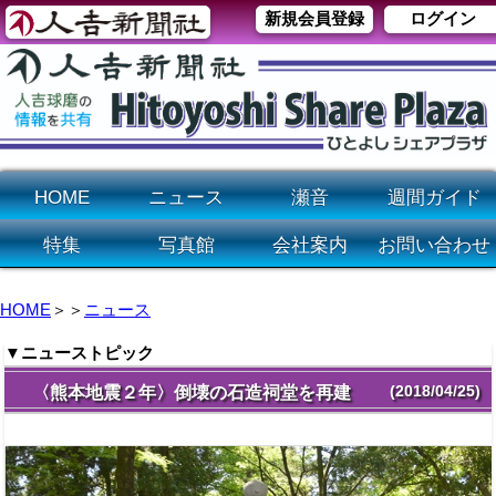
新規会員登録
ログイン
HOME
ニュース
瀬音
週間ガイド
特集
写真館
会社案内
お問い合わせ
HOME
＞＞
ニュース
▼ニューストピック
(2018/04/25)
〈熊本地震２年〉倒壊の石造祠堂を再建