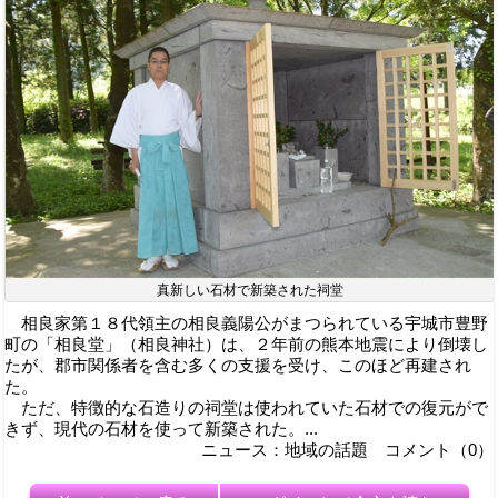
真新しい石材で新築された祠堂
相良家第１８代領主の相良義陽公がまつられている宇城市豊野
町の「相良堂」（相良神社）は、２年前の熊本地震により倒壊し
たが、郡市関係者を含む多くの支援を受け、このほど再建され
た。
ただ、特徴的な石造りの祠堂は使われていた石材での復元がで
きず、現代の石材を使って新築された。...
ニュース：地域の話題 コメント（0）